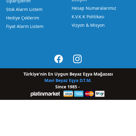
Siparişlerim
Hesap Numaralarımız
Stok Alarm Listem
K.V.K.K Politikası
Hediye Çeklerim
Vizyon & Misyon
Fiyat Alarm Listem
Türkiye'nin En Uygun Beyaz Eşya Mağazası
Mavi Beyaz Eşya D.T.
M
.
Since 1985 -