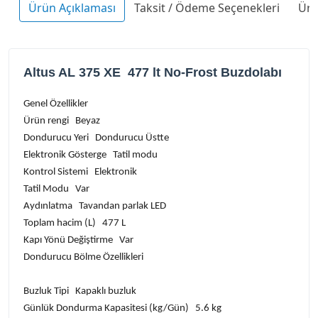
Ürün Açıklaması
Taksit / Ödeme Seçenekleri
Ürü
Altus AL 375 XE 477 lt No-Frost Buzdolabı
Genel Özellikler
Ürün rengi Beyaz
Dondurucu Yeri Dondurucu Üstte
Elektronik Gösterge Tatil modu
Kontrol Sistemi Elektronik
Tatil Modu Var
Aydınlatma Tavandan parlak LED
Toplam hacim (L) 477 L
Kapı Yönü Değiştirme Var
Dondurucu Bölme Özellikleri
Buzluk Tipi Kapaklı buzluk
Günlük Dondurma Kapasitesi (kg/Gün) 5.6 kg