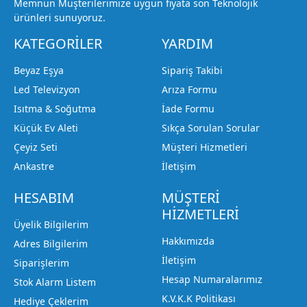
Memnun Müşterilerimize uygun fiyata son Teknolojik
ürünleri sunuyoruz.
KATEGORİLER
YARDIM
Beyaz Eşya
Sipariş Takibi
Led Televizyon
Arıza Formu
Isıtma & Soğutma
İade Formu
Küçük Ev Aleti
Sıkça Sorulan Sorular
Çeyiz Seti
Müşteri Hizmetleri
Ankastre
İletişim
HESABIM
MÜŞTERİ
HİZMETLERİ
Üyelik Bilgilerim
Hakkımızda
Adres Bilgilerim
İletişim
Siparişlerim
Hesap Numaralarımız
Stok Alarm Listem
K.V.K.K Politikası
Hediye Çeklerim