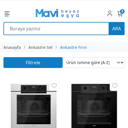
0
ARA
Anasayfa
Ankastre Set
Ankastre Fırın
Filtrele