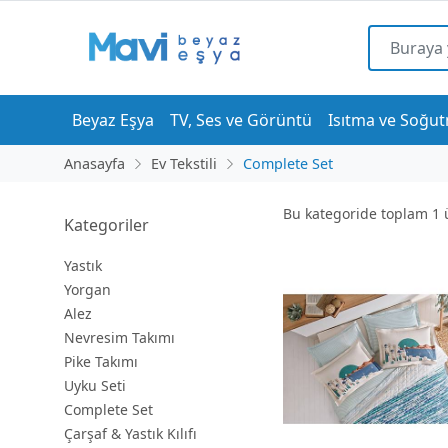
Beyaz Eşya
TV, Ses ve Görüntü
Isıtma ve Soğu
Anasayfa
Ev Tekstili
Complete Set
Bu kategoride toplam
1
ü
Kategoriler
Yastık
Yorgan
Alez
Nevresim Takımı
Pike Takımı
Uyku Seti
Complete Set
Çarşaf & Yastık Kılıfı