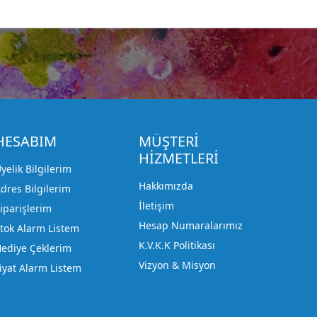
HESABIM
MÜŞTERİ
HİZMETLERİ
yelik Bilgilerim
Hakkımızda
dres Bilgilerim
İletişim
iparişlerim
Hesap Numaralarımız
tok Alarm Listem
K.V.K.K Politikası
ediye Çeklerim
Vizyon & Misyon
iyat Alarm Listem