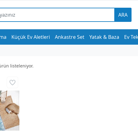
ARA
tma
Küçük Ev Aletleri
Ankastre Set
Yatak & Baza
Ev Tek
rün listeleniyor.