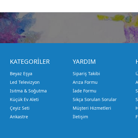
KATEGORİLER
YARDIM
Beyaz Eşya
Sipariş Takibi
Ü
Led Televizyon
Arıza Formu
A
Isıtma & Soğutma
İade Formu
S
Küçük Ev Aleti
Sıkça Sorulan Sorular
S
Çeyiz Seti
Müşteri Hizmetleri
H
Ankastre
İletişim
F