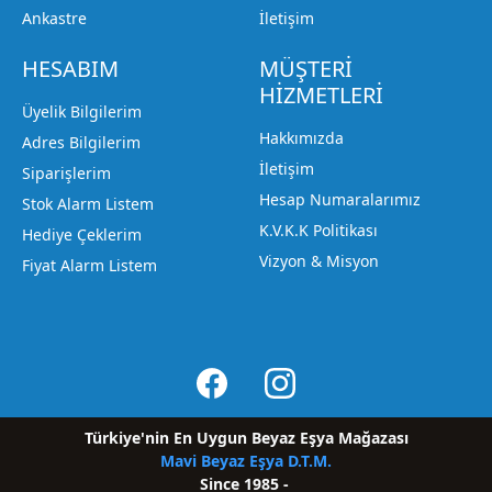
Ankastre
İletişim
HESABIM
MÜŞTERİ
HİZMETLERİ
Üyelik Bilgilerim
Hakkımızda
Adres Bilgilerim
İletişim
Siparişlerim
Hesap Numaralarımız
Stok Alarm Listem
K.V.K.K Politikası
Hediye Çeklerim
Vizyon & Misyon
Fiyat Alarm Listem
Türkiye'nin En Uygun Beyaz Eşya Mağazası
Mavi Beyaz Eşya D.T.
M
.
Since 1985 -