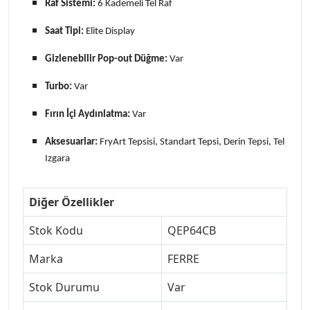
Raf Sistemi:
6 Kademeli Tel Raf
Saat Tipi:
Elite Display
Gizlenebilir Pop-out Düğme:
Var
Turbo:
Var
Fırın İçi Aydınlatma:
Var
Aksesuarlar:
FryArt Tepsisi, Standart Tepsi, Derin Tepsi, Tel
Izgara
Diğer Özellikler
Stok Kodu
QEP64CB
Marka
FERRE
Stok Durumu
Var