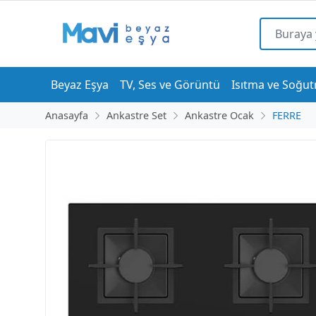
Beyaz Eşya
TV, Ses ve Görüntü
Isıtma ve Soğu
Anasayfa
Ankastre Set
Ankastre Ocak
FERRE