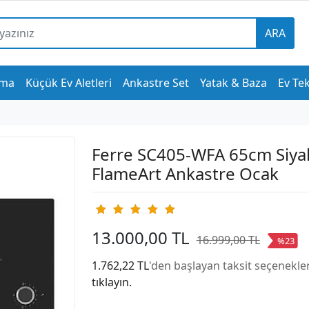
ARA
tma
Küçük Ev Aletleri
Ankastre Set
Yatak & Baza
Ev Tek
Ferre SC405-WFA 65cm Siya
FlameArt Ankastre Ocak
13.000,00 TL
16.999,00 TL
%23
1.762,22 TL
'den başlayan taksit seçenekler
tıklayın.