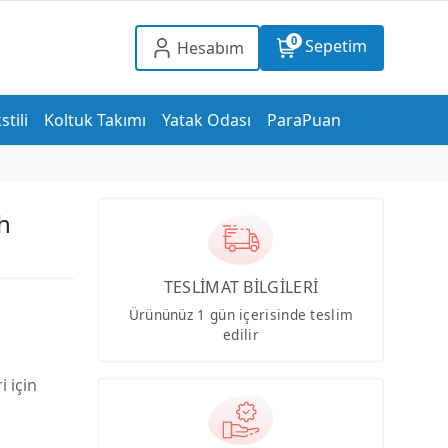
0
Sepetim
Hesabım
stili
Koltuk Takımı
Yatak Odası
ParaPuan
h
TESLİMAT BİLGİLERİ
Ürününüz 1 gün içerisinde teslim
edilir
i için