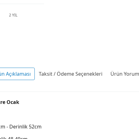
2 YIL
ün Açıklaması
Taksit / Ödeme Seçenekleri
Ürün Yoruml
tre Ocak
cm - Derinlik 52cm