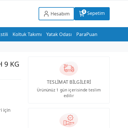
0
Sepetim
Hesabım
stili
Koltuk Takımı
Yatak Odası
ParaPuan
 9 KG
TESLİMAT BİLGİLERİ
Ürününüz 1 gün içerisinde teslim
edilir
i için