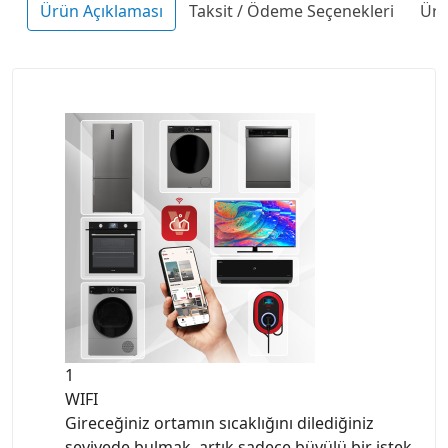
Ürün Açıklaması
Taksit / Ödeme Seçenekleri
Ürü
1
WIFI
Gireceğiniz ortamın sıcaklığını dilediğiniz
seviyede bulmak, artık sadece büyülü bir istek