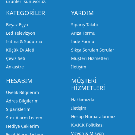
ürünleri sunuyoruz.
KATEGORİLER
YARDIM
Beyaz Eşya
Sipariş Takibi
Led Televizyon
Arıza Formu
Isıtma & Soğutma
İade Formu
Küçük Ev Aleti
Sıkça Sorulan Sorular
Çeyiz Seti
Müşteri Hizmetleri
Ankastre
İletişim
HESABIM
MÜŞTERİ
HİZMETLERİ
Üyelik Bilgilerim
Hakkımızda
Adres Bilgilerim
İletişim
Siparişlerim
Hesap Numaralarımız
Stok Alarm Listem
K.V.K.K Politikası
Hediye Çeklerim
Vizyon & Misyon
Fiyat Alarm Listem